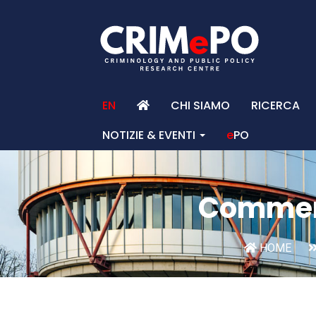
EN
CHI SIAMO
RICERCA
NOTIZIE & EVENTI
e
PO
Commen
HOME