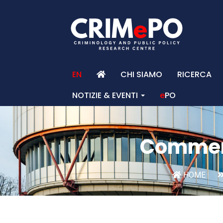
EN
CHI SIAMO
RICERCA
NOTIZIE & EVENTI
e
PO
Commen
HOME