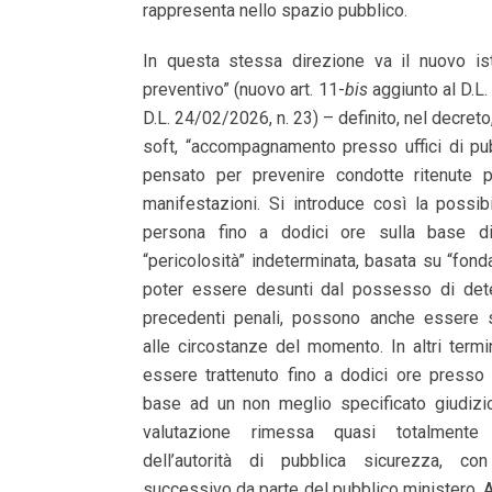
rappresenta nello spazio pubblico.
In questa stessa direzione va il nuovo ist
preventivo” (nuovo art. 11-
bis
aggiunto al D.L.
D.L. 24/02/2026, n. 23) – definito, nel decreto
soft, “accompagnamento presso uffici di pu
pensato per prevenire condotte ritenute p
manifestazioni. Si introduce così la possibi
persona fino a dodici ore sulla base di
“pericolosità” indeterminata, basata su “fonda
poter essere desunti dal possesso di dete
precedenti penali, possono anche essere 
alle circostanze del momento. In altri term
essere trattenuto fino a dodici ore presso gl
base ad un non meglio specificato giudizio
valutazione rimessa quasi totalmente a
dell’autorità di pubblica sicurezza, co
successivo da parte del pubblico ministero. 