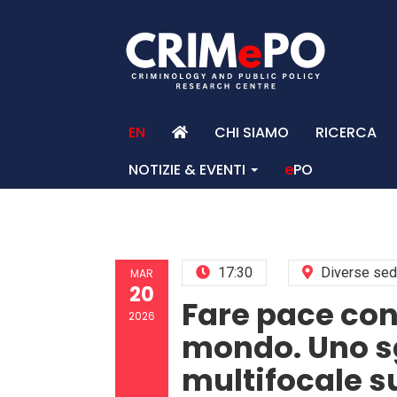
EN
CHI SIAMO
RICERCA
NOTIZIE & EVENTI
e
PO
HO
17:30
Diverse sed
MAR
20
Fare pace con 
2026
mondo. Uno 
multifocale s