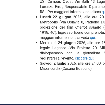
USI Campus Ovest Via Buffi 13 Lugan
Lorenzo Erroi, Responsabile Dipartimen
RSI. Per maggioni informazioni clicca
qu
Lunedì
22 giugno
2026, alle ore 20.
Metropolis (Via Oslavia 8, Paderno D
proiezione del film
Charlot soldato
(C
1918, 46′). Ingresso libero con prenotaz
maggiori informazioni, si veda
qui
;
Mercoledì
24 giugno
2026, alle ore 1
legale Legance (Via Broletto 20, Mil
dialogheranno con la giornalista
registrarsi all'evento,
cliccare qui
;
Giovedì
2 luglio
2026, alle ore 21:00, 
Misericordia (Cesano Boscone).