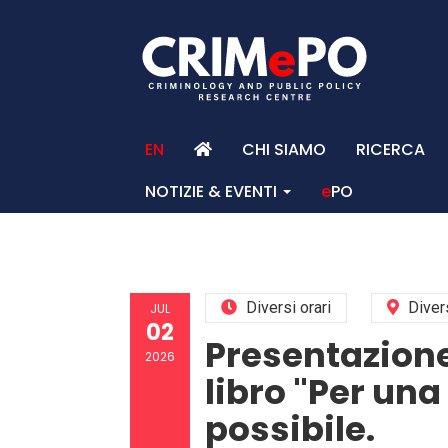
EN
CHI SIAMO
RICERCA
NOTIZIE & EVENTI
e
PO
HO
Diversi orari
Diver
JUL
02
Presentazione
2026
libro "Per un
possibile.