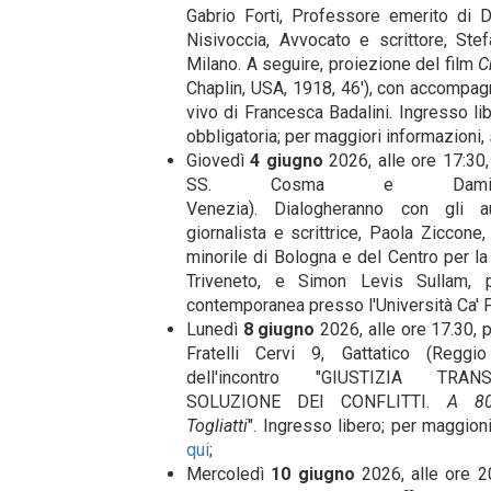
Gabrio Forti, Professore emerito di Di
Nisivoccia, Avvocato e scrittore, Ste
Milano. A seguire, proiezione del film
C
Chaplin, USA, 1918, 46′), con accompa
vivo di Francesca Badalini. Ingresso l
obbligatoria; per maggiori informazioni,
Giovedì
4 giugno
2026, alle ore 17:30
SS. Cosma e Damiano
Venezia). Dialogheranno con gli a
giornalista e scrittrice, Paola Ziccone,
minorile di Bologna e del Centro per la 
Triveneto, e Simon Levis Sullam, p
contemporanea presso l'Università Ca' 
Lunedì
8 giugno
2026, alle ore 17.30, 
Fratelli Cervi 9, Gattatico (Reggio 
dell'incontro "GIUSTIZIA TRA
SOLUZIONE DEI CONFLITTI.
A 80
Togliatti
". Ingresso libero; per maggion
qui
;
Mercoledì
10 giugno
2026, alle ore 20